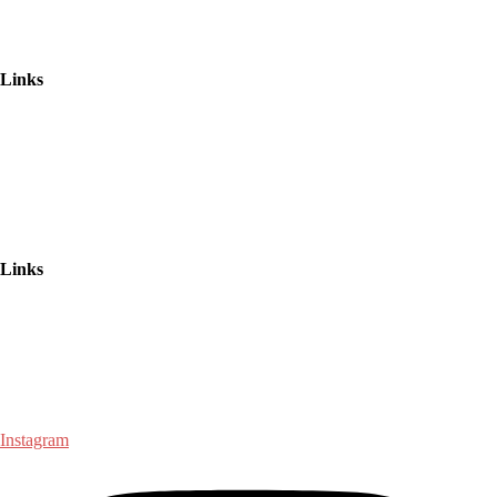
Impressum
Links
Datenschutzerklarung
AGB
Haftungsausschluss
Links
www.minigolf-helden.de
www.lasertag-lasersky.de
Instagram