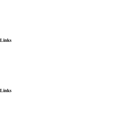
Kontakt
Datenschutz
Impressum
Links
Datenschutzerklarung
AGB
Haftungsausschluss
Links
www.minigolf-helden.de
www.lasertag-lasersky.de