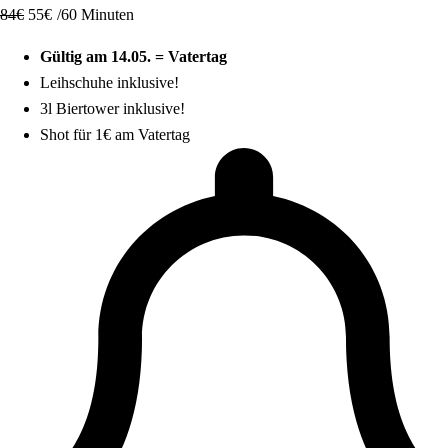
84
€
55
€
/60 Minuten
Gültig am 14.05. = Vatertag
Leihschuhe inklusive!
3l Biertower inklusive!
Shot für 1€ am Vatertag