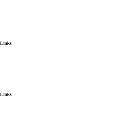
Reservierung
Kontakt
Datenschutz
Impressum
Links
Datenschutzerklarung
AGB
Haftungsausschluss
Links
www.minigolf-helden.de
www.lasertag-lasersky.de